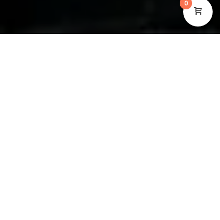
0
Suspendisse blandit ligula turpis, ac convallis risus
fermentum non. Duis vestibulum quis quam vel accumsan.
Nunc a vulputate lectus. Vestibulum eleifend nisl sed
massa sagittis vestibulum. Vestibulum pretium blandit
tellus, sodales volutpat sapien varius vel. Phasellus tristique
cursus erat, a placerat tellus laoreet eget. Fusce vitae dui
sit amet lacus rutrum convallis. Vivamus sit amet lectus
venenatis est rhoncus interdum a vitae velit.
Suspendisse blandit ligula turpis, ac convallis risus
fermentum non. Duis vestibulum quis quam vel accumsan.
Nunc a vulputate lectus. Vestibulum eleifend nisl sed
massa sagittis vestibulum. Vestibulum pretium blandit